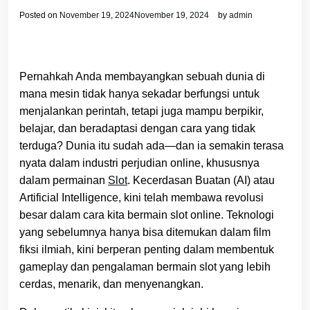
Posted on
November 19, 2024
November 19, 2024
by
admin
Pernahkah Anda membayangkan sebuah dunia di
mana mesin tidak hanya sekadar berfungsi untuk
menjalankan perintah, tetapi juga mampu berpikir,
belajar, dan beradaptasi dengan cara yang tidak
terduga? Dunia itu sudah ada—dan ia semakin terasa
nyata dalam industri perjudian online, khususnya
dalam permainan
Slot
. Kecerdasan Buatan (AI) atau
Artificial Intelligence, kini telah membawa revolusi
besar dalam cara kita bermain slot online. Teknologi
yang sebelumnya hanya bisa ditemukan dalam film
fiksi ilmiah, kini berperan penting dalam membentuk
gameplay dan pengalaman bermain slot yang lebih
cerdas, menarik, dan menyenangkan.