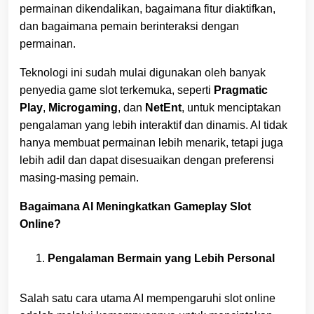
permainan dikendalikan, bagaimana fitur diaktifkan,
dan bagaimana pemain berinteraksi dengan
permainan.
Teknologi ini sudah mulai digunakan oleh banyak
penyedia game slot terkemuka, seperti
Pragmatic
Play
,
Microgaming
, dan
NetEnt
, untuk menciptakan
pengalaman yang lebih interaktif dan dinamis. AI tidak
hanya membuat permainan lebih menarik, tetapi juga
lebih adil dan dapat disesuaikan dengan preferensi
masing-masing pemain.
Bagaimana AI Meningkatkan Gameplay Slot
Online?
Pengalaman Bermain yang Lebih Personal
Salah satu cara utama AI mempengaruhi slot online