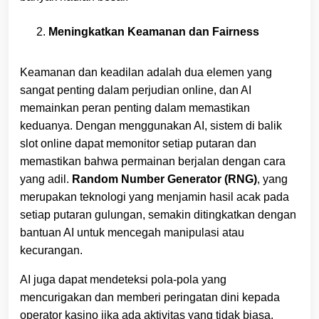
Meningkatkan Keamanan dan Fairness
Keamanan dan keadilan adalah dua elemen yang
sangat penting dalam perjudian online, dan AI
memainkan peran penting dalam memastikan
keduanya. Dengan menggunakan AI, sistem di balik
slot online dapat memonitor setiap putaran dan
memastikan bahwa permainan berjalan dengan cara
yang adil.
Random Number Generator (RNG)
, yang
merupakan teknologi yang menjamin hasil acak pada
setiap putaran gulungan, semakin ditingkatkan dengan
bantuan AI untuk mencegah manipulasi atau
kecurangan.
AI juga dapat mendeteksi pola-pola yang
mencurigakan dan memberi peringatan dini kepada
operator kasino jika ada aktivitas yang tidak biasa.