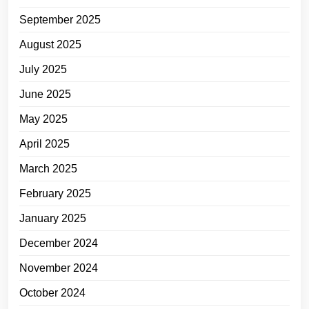
September 2025
August 2025
July 2025
June 2025
May 2025
April 2025
March 2025
February 2025
January 2025
December 2024
November 2024
October 2024