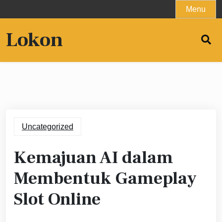
Skip
Menu
to
content
Lokon
Uncategorized
Kemajuan AI dalam
Membentuk Gameplay
Slot Online