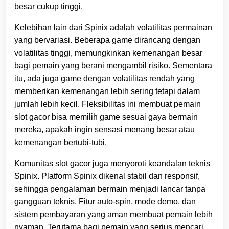
besar cukup tinggi.
Kelebihan lain dari Spinix adalah volatilitas permainan
yang bervariasi. Beberapa game dirancang dengan
volatilitas tinggi, memungkinkan kemenangan besar
bagi pemain yang berani mengambil risiko. Sementara
itu, ada juga game dengan volatilitas rendah yang
memberikan kemenangan lebih sering tetapi dalam
jumlah lebih kecil. Fleksibilitas ini membuat pemain
slot gacor bisa memilih game sesuai gaya bermain
mereka, apakah ingin sensasi menang besar atau
kemenangan bertubi-tubi.
Komunitas slot gacor juga menyoroti keandalan teknis
Spinix. Platform Spinix dikenal stabil dan responsif,
sehingga pengalaman bermain menjadi lancar tanpa
gangguan teknis. Fitur auto-spin, mode demo, dan
sistem pembayaran yang aman membuat pemain lebih
nyaman. Terutama bagi pemain yang serius mencari