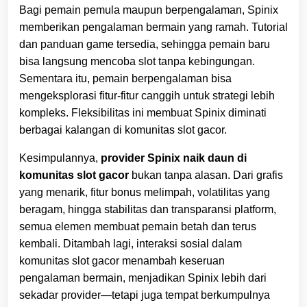
Bagi pemain pemula maupun berpengalaman, Spinix
memberikan pengalaman bermain yang ramah. Tutorial
dan panduan game tersedia, sehingga pemain baru
bisa langsung mencoba slot tanpa kebingungan.
Sementara itu, pemain berpengalaman bisa
mengeksplorasi fitur-fitur canggih untuk strategi lebih
kompleks. Fleksibilitas ini membuat Spinix diminati
berbagai kalangan di komunitas slot gacor.
Kesimpulannya,
provider Spinix naik daun di
komunitas slot gacor
bukan tanpa alasan. Dari grafis
yang menarik, fitur bonus melimpah, volatilitas yang
beragam, hingga stabilitas dan transparansi platform,
semua elemen membuat pemain betah dan terus
kembali. Ditambah lagi, interaksi sosial dalam
komunitas slot gacor menambah keseruan
pengalaman bermain, menjadikan Spinix lebih dari
sekadar provider—tetapi juga tempat berkumpulnya