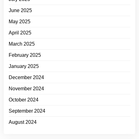
June 2025
May 2025
April 2025
March 2025
February 2025
January 2025
December 2024
November 2024
October 2024
September 2024
August 2024