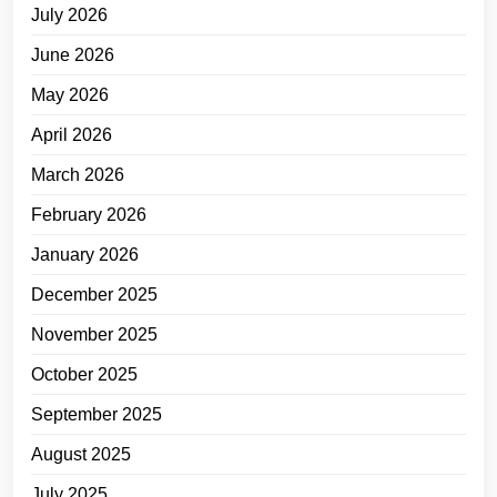
July 2026
June 2026
May 2026
April 2026
March 2026
February 2026
January 2026
December 2025
November 2025
October 2025
September 2025
August 2025
July 2025