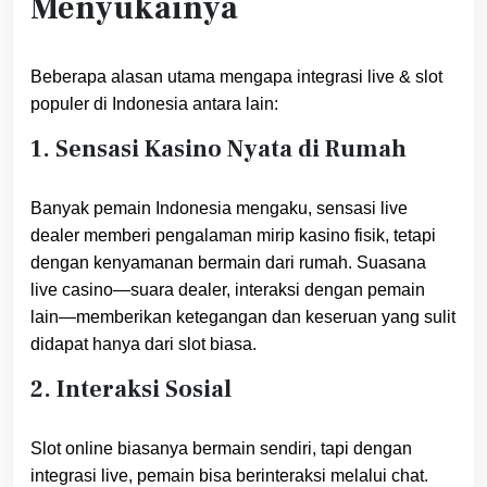
Menyukainya
Beberapa alasan utama mengapa integrasi live & slot
populer di Indonesia antara lain:
1. Sensasi Kasino Nyata di Rumah
Banyak pemain Indonesia mengaku, sensasi live
dealer memberi pengalaman mirip kasino fisik, tetapi
dengan kenyamanan bermain dari rumah. Suasana
live casino—suara dealer, interaksi dengan pemain
lain—memberikan ketegangan dan keseruan yang sulit
didapat hanya dari slot biasa.
2. Interaksi Sosial
Slot online biasanya bermain sendiri, tapi dengan
integrasi live, pemain bisa berinteraksi melalui chat.