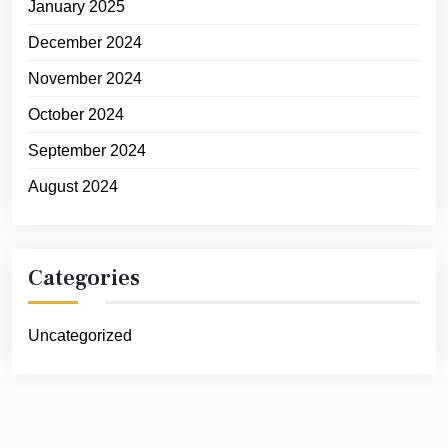
January 2025
December 2024
November 2024
October 2024
September 2024
August 2024
Categories
Uncategorized