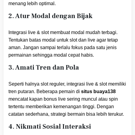
menang lebih optimal.
2. Atur Modal dengan Bijak
Integrasi live & slot membuat modal mudah terbagi.
Tentukan batas modal untuk slot dan live agar tetap
aman. Jangan sampai terlalu fokus pada satu jenis
permainan sehingga modal cepat habis.
3. Amati Tren dan Pola
Seperti halnya slot reguler, integrasi live & slot memiliki
tren putaran. Beberapa pemain di
situs buaya138
mencatat kapan bonus live sering muncul atau spin
tertentu memberikan kemenangan tinggi. Dengan
catatan sederhana, strategi bermain bisa lebih terukur.
4. Nikmati Sosial Interaksi