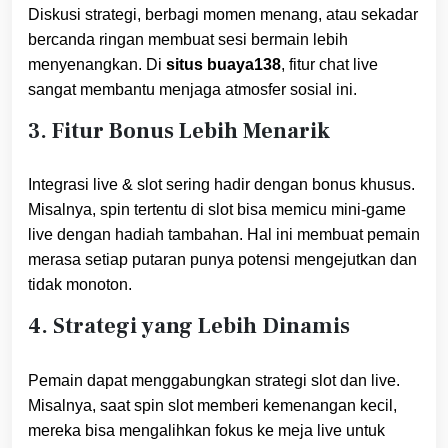
Diskusi strategi, berbagi momen menang, atau sekadar
bercanda ringan membuat sesi bermain lebih
menyenangkan. Di
situs buaya138
, fitur chat live
sangat membantu menjaga atmosfer sosial ini.
3. Fitur Bonus Lebih Menarik
Integrasi live & slot sering hadir dengan bonus khusus.
Misalnya, spin tertentu di slot bisa memicu mini-game
live dengan hadiah tambahan. Hal ini membuat pemain
merasa setiap putaran punya potensi mengejutkan dan
tidak monoton.
4. Strategi yang Lebih Dinamis
Pemain dapat menggabungkan strategi slot dan live.
Misalnya, saat spin slot memberi kemenangan kecil,
mereka bisa mengalihkan fokus ke meja live untuk