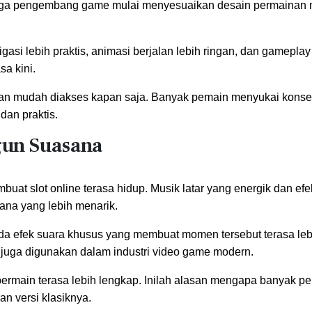
hingga pengembang game mulai menyesuaikan desain permainan
gasi lebih praktis, animasi berjalan lebih ringan, dan gameplay
a kini.
l dan mudah diakses kapan saja. Banyak pemain menyukai konse
dan praktis.
un Suasana
uat slot online terasa hidup. Musik latar yang energik dan efe
na yang lebih menarik.
ada efek suara khusus yang membuat momen tersebut terasa leb
g juga digunakan dalam industri video game modern.
ermain terasa lebih lengkap. Inilah alasan mengapa banyak p
kan versi klasiknya.