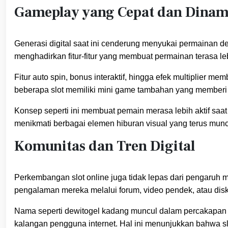
Gameplay yang Cepat dan Dinam
Generasi digital saat ini cenderung menyukai permainan d
menghadirkan fitur-fitur yang membuat permainan terasa le
Fitur auto spin, bonus interaktif, hingga efek multiplier m
beberapa slot memiliki mini game tambahan yang memberi 
Konsep seperti ini membuat pemain merasa lebih aktif saat
menikmati berbagai elemen hiburan visual yang terus mun
Komunitas dan Tren Digital
Perkembangan slot online juga tidak lepas dari pengaruh
pengalaman mereka melalui forum, video pendek, atau dis
Nama seperti dewitogel kadang muncul dalam percakapan te
kalangan pengguna internet. Hal ini menunjukkan bahwa slot