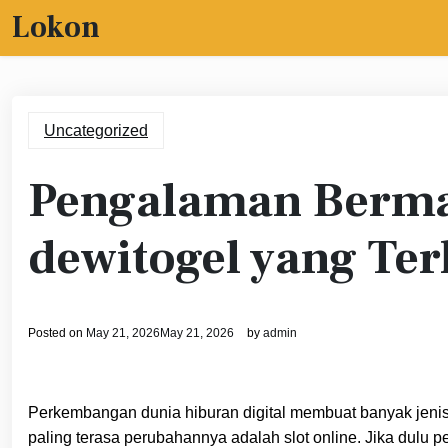
Lokon
Skip
to
content
Uncategorized
Pengalaman Bermai
dewitogel yang Ter
Posted on
May 21, 2026
May 21, 2026
by
admin
Perkembangan dunia hiburan digital membuat banyak jenis 
paling terasa perubahannya adalah slot online. Jika dulu