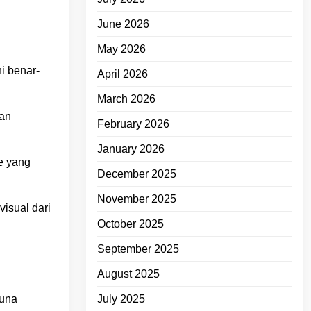
June 2026
May 2026
i benar-
April 2026
March 2026
kan
February 2026
January 2026
ne yang
December 2025
November 2025
isual dari
October 2025
September 2025
August 2025
guna
July 2025