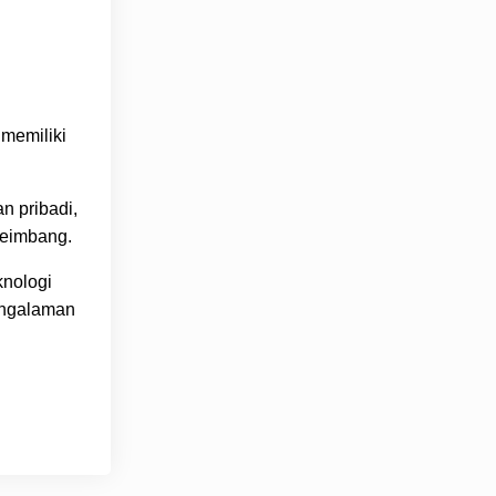
memiliki
n pribadi,
seimbang.
knologi
pengalaman