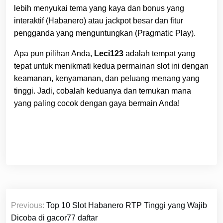
lebih menyukai tema yang kaya dan bonus yang
interaktif (Habanero) atau jackpot besar dan fitur
pengganda yang menguntungkan (Pragmatic Play).
Apa pun pilihan Anda,
Leci123
adalah tempat yang
tepat untuk menikmati kedua permainan slot ini dengan
keamanan, kenyamanan, dan peluang menang yang
tinggi. Jadi, cobalah keduanya dan temukan mana
yang paling cocok dengan gaya bermain Anda!
Post
Previous:
Top 10 Slot Habanero RTP Tinggi yang Wajib
navigation
Dicoba di gacor77 daftar