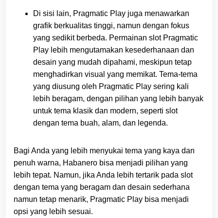
Di sisi lain, Pragmatic Play juga menawarkan
grafik berkualitas tinggi, namun dengan fokus
yang sedikit berbeda. Permainan slot Pragmatic
Play lebih mengutamakan kesederhanaan dan
desain yang mudah dipahami, meskipun tetap
menghadirkan visual yang memikat. Tema-tema
yang diusung oleh Pragmatic Play sering kali
lebih beragam, dengan pilihan yang lebih banyak
untuk tema klasik dan modern, seperti slot
dengan tema buah, alam, dan legenda.
Bagi Anda yang lebih menyukai tema yang kaya dan
penuh warna, Habanero bisa menjadi pilihan yang
lebih tepat. Namun, jika Anda lebih tertarik pada slot
dengan tema yang beragam dan desain sederhana
namun tetap menarik, Pragmatic Play bisa menjadi
opsi yang lebih sesuai.