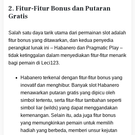
2. Fitur-Fitur Bonus dan Putaran
Gratis
Salah satu daya tarik utama dari permainan slot adalah
fitur bonus yang ditawarkan, dan kedua penyedia
perangkat lunak ini – Habanero dan Pragmatic Play –
tidak ketinggalan dalam menyediakan fitur-fitur menarik
bagi pemain di Leci123.
Habanero terkenal dengan fitur-fitur bonus yang
inovatif dan menghibur. Banyak slot Habanero
menawarkan putaran gratis yang dipicu oleh
simbol tertentu, serta fitur-fitur tambahan seperti
simbol liar (wilds) yang dapat menggandakan
kemenangan. Selain itu, ada juga fitur bonus
yang memungkinkan pemain untuk memilih
hadiah yang berbeda, memberi unsur kejutan