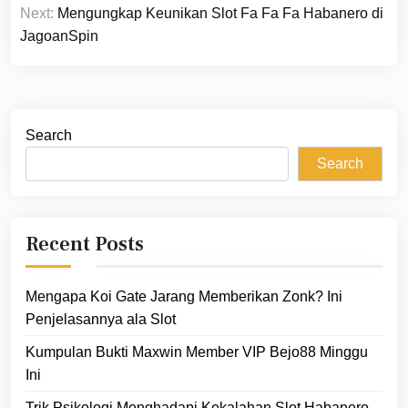
Next:
Mengungkap Keunikan Slot Fa Fa Fa Habanero di
JagoanSpin
Search
Search
Recent Posts
Mengapa Koi Gate Jarang Memberikan Zonk? Ini
Penjelasannya ala Slot
Kumpulan Bukti Maxwin Member VIP Bejo88 Minggu
Ini
Trik Psikologi Menghadapi Kekalahan Slot Habanero