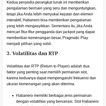
Kedua penyedia perangkat lunak ini memberikan
pengalaman bermain yang seru dan menguntungkan,
tetapi jika Anda lebih menyukai kejutan dan elemen
interaktif, Habanero bisa memberikan pengalaman
yang lebih mengasyikkan. Sementara itu, jika Anda
mencari fitur-fitur pengganda dan jackpot yang dapat
memberikan kemenangan besar, Pragmatic Play
menjadi pilihan yang solid.
3. Volatilitas dan RTP
Volatilitas dan RTP (Return to Player) adalah dua
faktor yang penting saat memilih permainan slot,
karena keduanya dapat mempengaruhi frekuensi dan
ukuran kemenangan yang akan diterima.
Habanero memiliki berbagai jenis permainan
dengan volatilitas yang bervariasi. Slot Habanero