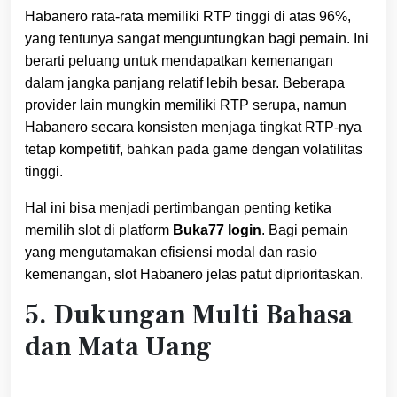
Habanero rata-rata memiliki RTP tinggi di atas 96%,
yang tentunya sangat menguntungkan bagi pemain. Ini
berarti peluang untuk mendapatkan kemenangan
dalam jangka panjang relatif lebih besar. Beberapa
provider lain mungkin memiliki RTP serupa, namun
Habanero secara konsisten menjaga tingkat RTP-nya
tetap kompetitif, bahkan pada game dengan volatilitas
tinggi.
Hal ini bisa menjadi pertimbangan penting ketika
memilih slot di platform
Buka77 login
. Bagi pemain
yang mengutamakan efisiensi modal dan rasio
kemenangan, slot Habanero jelas patut diprioritaskan.
5. Dukungan Multi Bahasa
dan Mata Uang