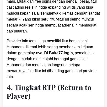
main. Mulai dari free spins dengan pengali besar, fitur
cascading reels, hingga expanding wilds yang bisa
muncul kapan saja, semuanya dikemas dengan sangat
menarik. Yang bikin seru, fitur-fitur ini sering muncul
secara acak sehingga membuat adrenalin meningkat
tiap putaran.
Provider lain tentu juga memiliki fitur bonus, tapi
Habanero dikenal lebih sering memberikan kejutan
dalam gameplay-nya. Di
Buka77 login
, pemain bisa
dengan mudah menjelajahi berbagai game slot
Habanero dan merasakan langsung betapa
menariknya fitur-fitur ini dibanding game dari provider
lain.
4. Tingkat RTP (Return to
Player)