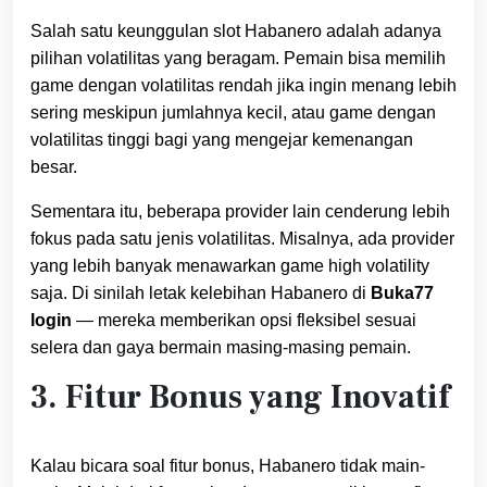
Salah satu keunggulan slot Habanero adalah adanya
pilihan volatilitas yang beragam. Pemain bisa memilih
game dengan volatilitas rendah jika ingin menang lebih
sering meskipun jumlahnya kecil, atau game dengan
volatilitas tinggi bagi yang mengejar kemenangan
besar.
Sementara itu, beberapa provider lain cenderung lebih
fokus pada satu jenis volatilitas. Misalnya, ada provider
yang lebih banyak menawarkan game high volatility
saja. Di sinilah letak kelebihan Habanero di
Buka77
login
— mereka memberikan opsi fleksibel sesuai
selera dan gaya bermain masing-masing pemain.
3. Fitur Bonus yang Inovatif
Kalau bicara soal fitur bonus, Habanero tidak main-