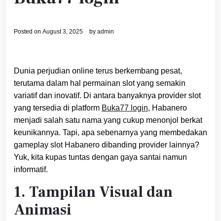
Posted on
August 3, 2025
by
admin
Dunia perjudian online terus berkembang pesat,
terutama dalam hal permainan slot yang semakin
variatif dan inovatif. Di antara banyaknya provider slot
yang tersedia di platform
Buka77 login
, Habanero
menjadi salah satu nama yang cukup menonjol berkat
keunikannya. Tapi, apa sebenarnya yang membedakan
gameplay slot Habanero dibanding provider lainnya?
Yuk, kita kupas tuntas dengan gaya santai namun
informatif.
1. Tampilan Visual dan
Animasi