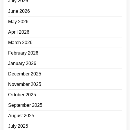
July 2026
June 2026
May 2026
April 2026
March 2026
February 2026
January 2026
December 2025
November 2025
October 2025
September 2025
August 2025
July 2025