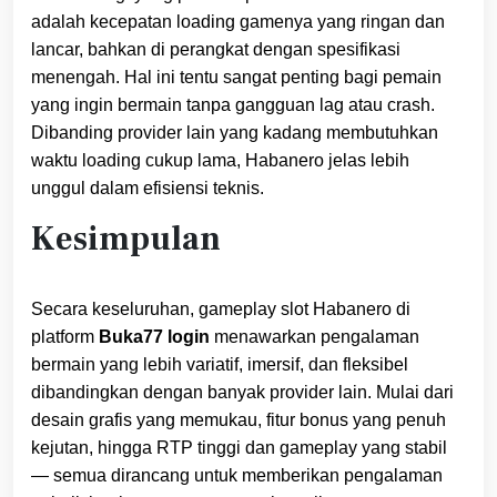
adalah kecepatan loading gamenya yang ringan dan
lancar, bahkan di perangkat dengan spesifikasi
menengah. Hal ini tentu sangat penting bagi pemain
yang ingin bermain tanpa gangguan lag atau crash.
Dibanding provider lain yang kadang membutuhkan
waktu loading cukup lama, Habanero jelas lebih
unggul dalam efisiensi teknis.
Kesimpulan
Secara keseluruhan, gameplay slot Habanero di
platform
Buka77 login
menawarkan pengalaman
bermain yang lebih variatif, imersif, dan fleksibel
dibandingkan dengan banyak provider lain. Mulai dari
desain grafis yang memukau, fitur bonus yang penuh
kejutan, hingga RTP tinggi dan gameplay yang stabil
— semua dirancang untuk memberikan pengalaman