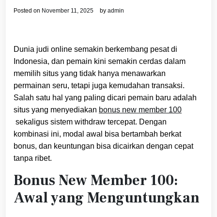
Posted on
November 11, 2025
by
admin
Dunia judi online semakin berkembang pesat di
Indonesia, dan pemain kini semakin cerdas dalam
memilih situs yang tidak hanya menawarkan
permainan seru, tetapi juga kemudahan transaksi.
Salah satu hal yang paling dicari pemain baru adalah
situs yang menyediakan
bonus new member 100
sekaligus sistem withdraw tercepat. Dengan
kombinasi ini, modal awal bisa bertambah berkat
bonus, dan keuntungan bisa dicairkan dengan cepat
tanpa ribet.
Bonus New Member 100:
Awal yang Menguntungkan