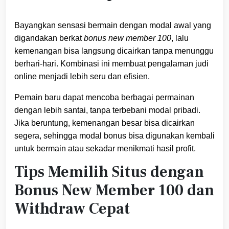
Bayangkan sensasi bermain dengan modal awal yang
digandakan berkat
bonus new member 100
, lalu
kemenangan bisa langsung dicairkan tanpa menunggu
berhari-hari. Kombinasi ini membuat pengalaman judi
online menjadi lebih seru dan efisien.
Pemain baru dapat mencoba berbagai permainan
dengan lebih santai, tanpa terbebani modal pribadi.
Jika beruntung, kemenangan besar bisa dicairkan
segera, sehingga modal bonus bisa digunakan kembali
untuk bermain atau sekadar menikmati hasil profit.
Tips Memilih Situs dengan
Bonus New Member 100 dan
Withdraw Cepat