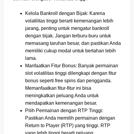
Kelola Bankroll dengan Bijak: Karena
volatilitas tinggi berarti kemenangan lebih
jarang, penting untuk mengatur bankroll
dengan bijak. Jangan terburu-buru untuk
memasang taruhan besar, dan pastikan Anda
memiliki cukup modal untuk bertahan lebih
lama.
Manfaatkan Fitur Bonus: Banyak permainan
slot volatilitas tinggi dilengkapi dengan fitur
bonus seperti free spins dan pengganda.
Memanfaatkan fitur-fitur ini bisa
meningkatkan peluang Anda untuk
mendapatkan kemenangan besar.
Pilih Permainan dengan RTP Tinggi:
Pastikan Anda memilih permainan dengan
Return to Player (RTP) yang tinggi. RTP
yang lebih tinggi berarti peluang