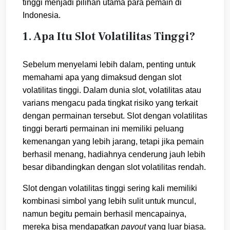
tinggi menjadi pilihan utama para pemain di
Indonesia.
1. Apa Itu Slot Volatilitas Tinggi?
Sebelum menyelami lebih dalam, penting untuk
memahami apa yang dimaksud dengan slot
volatilitas tinggi. Dalam dunia slot, volatilitas atau
varians mengacu pada tingkat risiko yang terkait
dengan permainan tersebut. Slot dengan volatilitas
tinggi berarti permainan ini memiliki peluang
kemenangan yang lebih jarang, tetapi jika pemain
berhasil menang, hadiahnya cenderung jauh lebih
besar dibandingkan dengan slot volatilitas rendah.
Slot dengan volatilitas tinggi sering kali memiliki
kombinasi simbol yang lebih sulit untuk muncul,
namun begitu pemain berhasil mencapainya,
mereka bisa mendapatkan
payout
yang luar biasa.