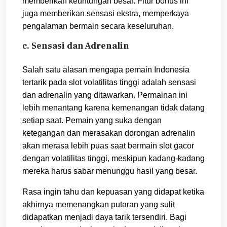
memberikan keuntungan besar. Fitur bonus ini
juga memberikan sensasi ekstra, memperkaya
pengalaman bermain secara keseluruhan.
c. Sensasi dan Adrenalin
Salah satu alasan mengapa pemain Indonesia
tertarik pada slot volatilitas tinggi adalah sensasi
dan adrenalin yang ditawarkan. Permainan ini
lebih menantang karena kemenangan tidak datang
setiap saat. Pemain yang suka dengan
ketegangan dan merasakan dorongan adrenalin
akan merasa lebih puas saat bermain slot gacor
dengan volatilitas tinggi, meskipun kadang-kadang
mereka harus sabar menunggu hasil yang besar.
Rasa ingin tahu dan kepuasan yang didapat ketika
akhirnya memenangkan putaran yang sulit
didapatkan menjadi daya tarik tersendiri. Bagi