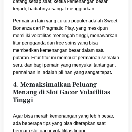
datang setiap saat, ketika kemenangan besar
terjadi, hadiahnya sangat menggiurkan.
Permainan lain yang cukup populer adalah Sweet
Bonanza dari Pragmatic Play, yang meskipun
memiliki volatilitas menengah-tinggi, menawarkan
fitur pengganda dan free spins yang bisa
memberikan kemenangan besar dalam satu
putaran. Fitur-fitur ini membuat permainan semakin
seru, dan bagi pemain yang menyukai tantangan,
permainan ini adalah pilihan yang sangat tepat.
4. Memaksimalkan Peluang
Menang di Slot Gacor Volatilitas
Tinggi
Agar bisa meraih kemenangan yang lebih besar,
ada beberapa tips yang bisa diterapkan saat
bermain slot gacor volatilitas tinggi: