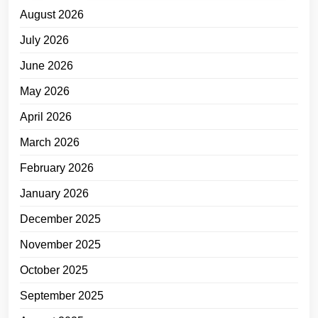
August 2026
July 2026
June 2026
May 2026
April 2026
March 2026
February 2026
January 2026
December 2025
November 2025
October 2025
September 2025