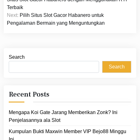
Terbaik
Next:
Pilih Situs Slot Gacor Habanero untuk
Pengalaman Bermain yang Menguntungkan
Search
Search
Recent Posts
Mengapa Koi Gate Jarang Memberikan Zonk? Ini
Penjelasannya ala Slot
Kumpulan Bukti Maxwin Member VIP Bejo88 Minggu
Ini