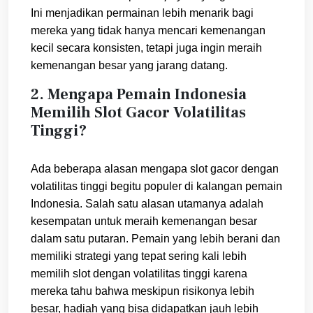
Ini menjadikan permainan lebih menarik bagi
mereka yang tidak hanya mencari kemenangan
kecil secara konsisten, tetapi juga ingin meraih
kemenangan besar yang jarang datang.
2. Mengapa Pemain Indonesia
Memilih Slot Gacor Volatilitas
Tinggi?
Ada beberapa alasan mengapa slot gacor dengan
volatilitas tinggi begitu populer di kalangan pemain
Indonesia. Salah satu alasan utamanya adalah
kesempatan untuk meraih kemenangan besar
dalam satu putaran. Pemain yang lebih berani dan
memiliki strategi yang tepat sering kali lebih
memilih slot dengan volatilitas tinggi karena
mereka tahu bahwa meskipun risikonya lebih
besar, hadiah yang bisa didapatkan jauh lebih