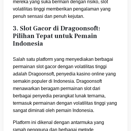
mereka yang suka bermain dengan risiko, slot
volatilitas tinggi memberikan pengalaman yang
penuh sensasi dan penuh kejutan.
3. Slot Gacor di Dragoonsoft:
Pilihan Tepat untuk Pemain
Indonesia
Salah satu platform yang menyediakan berbagai
permainan slot gacor dengan volatilitas tinggi
adalah Dragoonsoft, penyedia kasino online yang
semakin populer di Indonesia. Dragoonsoft
menawarkan beragam permainan slot dari
berbagai penyedia perangkat lunak ternama,
termasuk permainan dengan volatilitas tinggi yang
sangat diminati oleh pemain Indonesia.
Platform ini dikenal dengan antarmuka yang
ramah pengguna dan berbagai metode