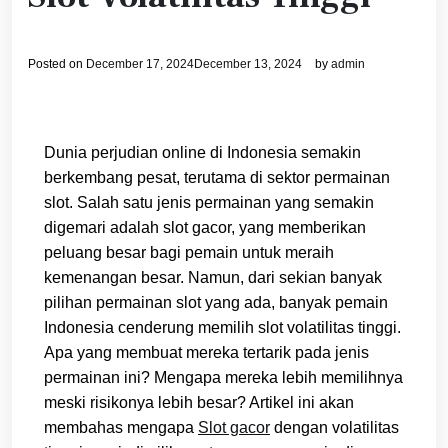
Posted on
December 17, 2024
December 13, 2024
by
admin
Dunia perjudian online di Indonesia semakin
berkembang pesat, terutama di sektor permainan
slot. Salah satu jenis permainan yang semakin
digemari adalah slot gacor, yang memberikan
peluang besar bagi pemain untuk meraih
kemenangan besar. Namun, dari sekian banyak
pilihan permainan slot yang ada, banyak pemain
Indonesia cenderung memilih slot volatilitas tinggi.
Apa yang membuat mereka tertarik pada jenis
permainan ini? Mengapa mereka lebih memilihnya
meski risikonya lebih besar? Artikel ini akan
membahas mengapa
Slot gacor
dengan volatilitas