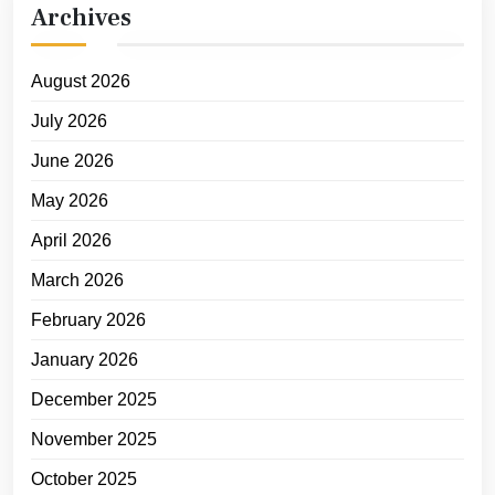
Archives
August 2026
July 2026
June 2026
May 2026
April 2026
March 2026
February 2026
January 2026
December 2025
November 2025
October 2025