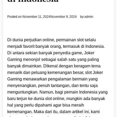
Posted on
November 11, 2024
November 9, 2024
by
admin
Di dunia perjudian online, permainan slot selalu
menjadi favorit banyak orang, termasuk di Indonesia.
Di antara sekian banyak penyedia game, Joker
Gaming menonjol sebagai salah satu yang paling
banyak dimainkan. Dikenal dengan beragam tema
menarik dan peluang kemenangan besar, slot Joker
Gaming menawarkan pengalaman bermain yang
menyenangkan, penuh tantangan, dan tentu saja
menguntungkan. Namun, bagi pemain Indonesia yang
baru terjun ke dunia slot online, mungkin ada banyak
hal yang perlu dipahami agar bisa meraih
kemenangan. Maka dari itu, dalam artikel ini, kami