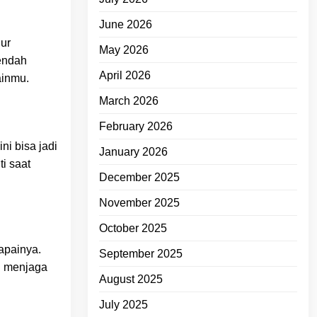
June 2026
lur
May 2026
rendah
April 2026
ainmu.
March 2026
February 2026
ni bisa jadi
January 2026
i saat
December 2025
November 2025
October 2025
capainya.
September 2025
u menjaga
August 2025
July 2025