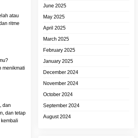
June 2025
elah atau
May 2025
dan ritme
April 2025
March 2025
February 2025
lmu?
January 2025
ih menikmati
December 2024
November 2024
October 2024
, dan
September 2024
n, dan tetap
August 2024
n kembali