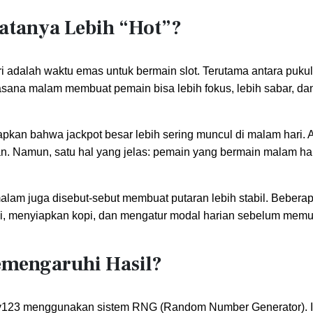
Katanya Lebih “Hot”?
adalah waktu emas untuk bermain slot. Terutama antara pukul
uasana malam membuat pemain bisa lebih fokus, lebih sabar, dan
kan bahwa jackpot besar lebih sering muncul di malam hari. 
tan. Namun, satu hal yang jelas: pemain yang bermain malam har
 malam juga disebut-sebut membuat putaran lebih stabil. Beber
tai, menyiapkan kopi, dan mengatur modal harian sebelum memul
emengaruhi Hasil?
lay123 menggunakan sistem RNG (Random Number Generator). In