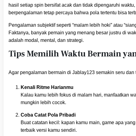
hasil setiap spin bersifat acak dan tidak dipengaruhi wak
berpengalaman tetap percaya bahwa pola tertentu bisa terbac
Pengalaman subjektif seperti “malam lebih hoki” atau “sia
Faktanya, banyak pemain yang menang besar justru di wakt
adalah modal, mental, dan strategi.
Tips Memilih Waktu Bermain yan
Agar pengalaman bermain di Jablay123 semakin seru dan tid
Kenali Ritme Harianmu
Kalau kamu lebih fokus di malam hari, manfaatkan wa
mungkin lebih cocok.
Coba Catat Pola Pribadi
Buat catatan kecil: kapan kamu main, game apa yang 
terbaik versi kamu sendiri.