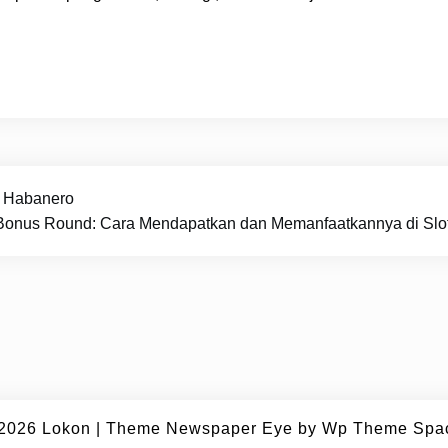
in Habanero
 Bonus Round: Cara Mendapatkan dan Memanfaatkannya di Sl
2026
Lokon
|
Theme Newspaper Eye
by Wp Theme Spa