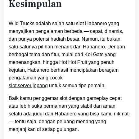
Kesimpulan
Wild Trucks adalah salah satu slot Habanero yang
menyajikan pengalaman berbeda — cepat, dinamis,
dan punya potensi hadiah besar. Namun, itu bukan
satu-satunya pilihan menarik dari Habanero. Dengan
berbagai tema dan fitur, mulai dari Koi Gate yang
menenangkan, hingga Hot Hot Fruit yang penuh
kejutan, Habanero berhasil menciptakan beragam
pengalaman yang cocok
slot server jepang
untuk semua tipe pemain.
Baik kamu penggemar slot dengan gameplay cepat
atau lebih suka permainan yang stabil dan aman,
selalu ada judul dari Habanero yang bisa kamu nikmati
— tentu saja, dengan peluang menang yang
menjanjikan di setiap gulungan.