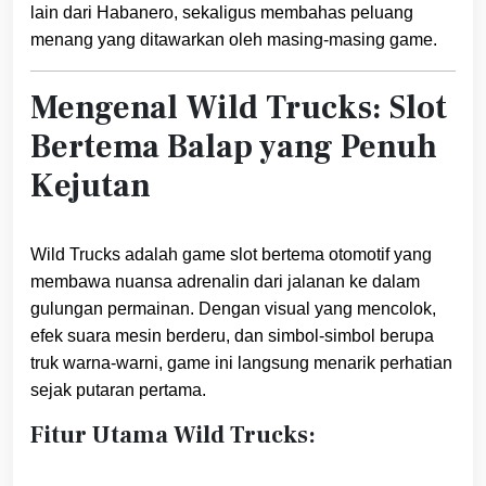
lain dari Habanero, sekaligus membahas peluang
menang yang ditawarkan oleh masing-masing game.
Mengenal Wild Trucks: Slot
Bertema Balap yang Penuh
Kejutan
Wild Trucks adalah game slot bertema otomotif yang
membawa nuansa adrenalin dari jalanan ke dalam
gulungan permainan. Dengan visual yang mencolok,
efek suara mesin berderu, dan simbol-simbol berupa
truk warna-warni, game ini langsung menarik perhatian
sejak putaran pertama.
Fitur Utama Wild Trucks: