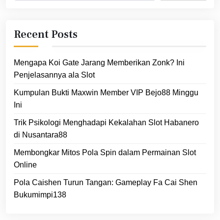
Recent Posts
Mengapa Koi Gate Jarang Memberikan Zonk? Ini
Penjelasannya ala Slot
Kumpulan Bukti Maxwin Member VIP Bejo88 Minggu
Ini
Trik Psikologi Menghadapi Kekalahan Slot Habanero
di Nusantara88
Membongkar Mitos Pola Spin dalam Permainan Slot
Online
Pola Caishen Turun Tangan: Gameplay Fa Cai Shen
Bukumimpi138