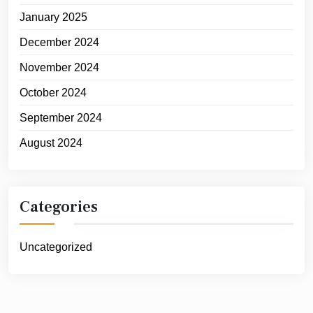
January 2025
December 2024
November 2024
October 2024
September 2024
August 2024
Categories
Uncategorized