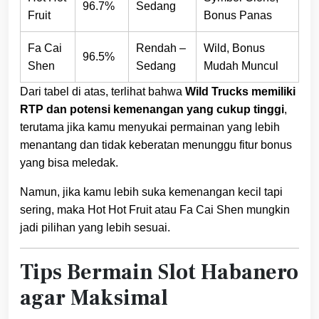
96.7%
Sedang
Fruit
Bonus Panas
Fa Cai
Rendah –
Wild, Bonus
96.5%
Shen
Sedang
Mudah Muncul
Dari tabel di atas, terlihat bahwa
Wild Trucks memiliki
RTP dan potensi kemenangan yang cukup tinggi
,
terutama jika kamu menyukai permainan yang lebih
menantang dan tidak keberatan menunggu fitur bonus
yang bisa meledak.
Namun, jika kamu lebih suka kemenangan kecil tapi
sering, maka Hot Hot Fruit atau Fa Cai Shen mungkin
jadi pilihan yang lebih sesuai.
Tips Bermain Slot Habanero
agar Maksimal