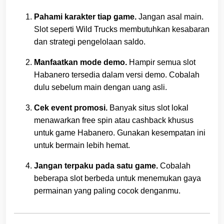
Pahami karakter tiap game.
Jangan asal main.
Slot seperti Wild Trucks membutuhkan kesabaran
dan strategi pengelolaan saldo.
Manfaatkan mode demo.
Hampir semua slot
Habanero tersedia dalam versi demo. Cobalah
dulu sebelum main dengan uang asli.
Cek event promosi.
Banyak situs slot lokal
menawarkan free spin atau cashback khusus
untuk game Habanero. Gunakan kesempatan ini
untuk bermain lebih hemat.
Jangan terpaku pada satu game.
Cobalah
beberapa slot berbeda untuk menemukan gaya
permainan yang paling cocok denganmu.