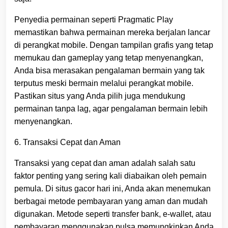
Penyedia permainan seperti Pragmatic Play
memastikan bahwa permainan mereka berjalan lancar
di perangkat mobile. Dengan tampilan grafis yang tetap
memukau dan gameplay yang tetap menyenangkan,
Anda bisa merasakan pengalaman bermain yang tak
terputus meski bermain melalui perangkat mobile.
Pastikan situs yang Anda pilih juga mendukung
permainan tanpa lag, agar pengalaman bermain lebih
menyenangkan.
6. Transaksi Cepat dan Aman
Transaksi yang cepat dan aman adalah salah satu
faktor penting yang sering kali diabaikan oleh pemain
pemula. Di situs gacor hari ini, Anda akan menemukan
berbagai metode pembayaran yang aman dan mudah
digunakan. Metode seperti transfer bank, e-wallet, atau
pembayaran menggunakan pulsa memungkinkan Anda