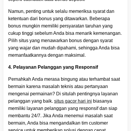
Namun, penting untuk selalu memeriksa syarat dan
ketentuan dari bonus yang ditawarkan. Beberapa
bonus mungkin memiliki persyaratan taruhan yang
cukup tinggi sebelum Anda bisa menarik kemenangan.
Pilih situs yang menawarkan bonus dengan syarat
yang wajar dan mudah dipahami, sehingga Anda bisa
memanfaatkannya dengan maksimal.
4. Pelayanan Pelanggan yang Responsif
Pernahkah Anda merasa bingung atau terhambat saat
bermain karena masalah teknis atau pertanyaan
mengenai permainan? Di situlah pentingnya layanan
pelanggan yang baik.
situs gacor hari ini
biasanya
memiliki layanan pelanggan yang responsif dan siap
membantu 24/7. Jika Anda menemui masalah saat
bermain, Anda bisa mengandalkan tim customer
service untuk memberikan solusi dengan cepat.