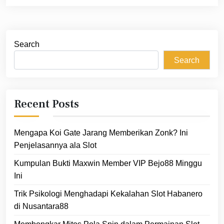
Search
Search
Recent Posts
Mengapa Koi Gate Jarang Memberikan Zonk? Ini
Penjelasannya ala Slot
Kumpulan Bukti Maxwin Member VIP Bejo88 Minggu
Ini
Trik Psikologi Menghadapi Kekalahan Slot Habanero
di Nusantara88