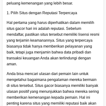
peluang kemenangan yang lebih besar.
1. Pilih Situs dengan Reputasi Terpercaya
Hal pertama yang harus diperhatikan dalam memilih
situs gacor hari ini adalah reputasi. Sebelum
mendaftar, pastikan situs tersebut memiliki lisensi resmi
yang terjamin keamanannya. Situs yang terpercaya
biasanya tidak hanya memberikan pelayanan yang
baik, tetapi juga menjamin bahwa data pribadi dan
transaksi keuangan Anda akan terlindungi dengan
aman.
Anda bisa mencari ulasan dari pemain lain untuk
mengetahui bagaimana pengalaman mereka bermain
di situs tersebut. Situs gacor biasanya memiliki banyak
ulasan positif yang menunjukkan bahwa mereka sering
memberikan kemenangan kepada pemain. Hal ini
penting karena situs yang memiliki reputasi baik akan