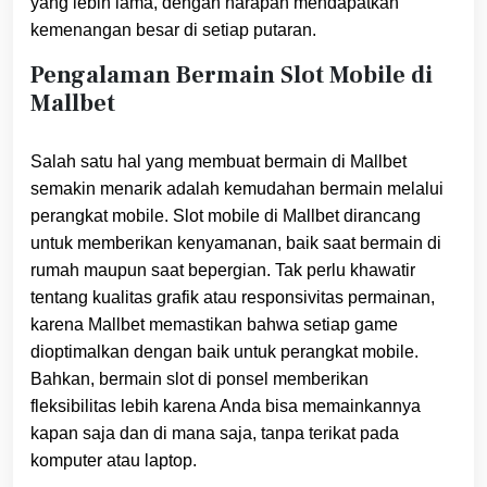
yang lebih lama, dengan harapan mendapatkan
kemenangan besar di setiap putaran.
Pengalaman Bermain Slot Mobile di
Mallbet
Salah satu hal yang membuat bermain di Mallbet
semakin menarik adalah kemudahan bermain melalui
perangkat mobile. Slot mobile di Mallbet dirancang
untuk memberikan kenyamanan, baik saat bermain di
rumah maupun saat bepergian. Tak perlu khawatir
tentang kualitas grafik atau responsivitas permainan,
karena Mallbet memastikan bahwa setiap game
dioptimalkan dengan baik untuk perangkat mobile.
Bahkan, bermain slot di ponsel memberikan
fleksibilitas lebih karena Anda bisa memainkannya
kapan saja dan di mana saja, tanpa terikat pada
komputer atau laptop.