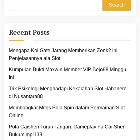
Search
Recent Posts
Mengapa Koi Gate Jarang Memberikan Zonk? Ini
Penjelasannya ala Slot
Kumpulan Bukti Maxwin Member VIP Bejo88 Minggu
Ini
Trik Psikologi Menghadapi Kekalahan Slot Habanero
di Nusantara88
Membongkar Mitos Pola Spin dalam Permainan Slot
Online
Pola Caishen Turun Tangan: Gameplay Fa Cai Shen
Bukumimpi138