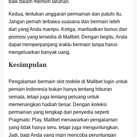
baik dalam memilih taruhan.
Kedua, tentukan anggaran permainan dan patuhi itu.
Jangan pernah terbawa suasana dan bermain lebih
dari yang Anda mampu. Ketiga, manfaatkan bonus dan
promosi yang tersedia di Mallbet. Dengan begitu, Anda
dapat memperpanjang waktu bermain tanpa harus
mengeluarkan banyak uang.
Kesimpulan
Pengalaman bermain slot mobile di Mallbet login untuk
pemain Indonesia bukan hanya tentang hiburan
semata, tetapi juga tentang peluang untuk
memenangkan hadiah besar. Dengan koleksi
permainan yang lengkap dari penyedia seperti
Pragmatic Play, Mallbet menawarkan pengalaman
yang tidak hanya seru, tetapi juga menguntungkan.
Jadi, bagi Anda yang ingin mencoba peruntungan