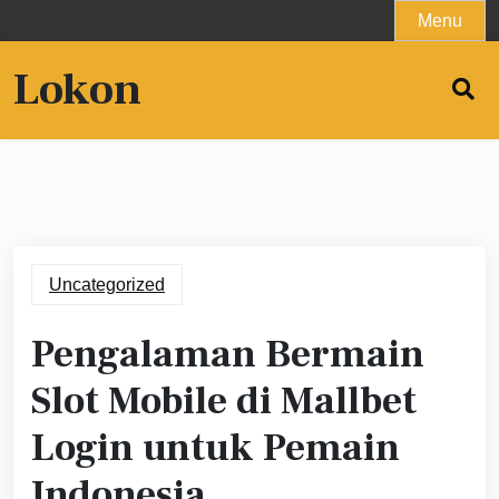
Skip
Menu
to
content
Lokon
Uncategorized
Pengalaman Bermain
Slot Mobile di Mallbet
Login untuk Pemain
Indonesia