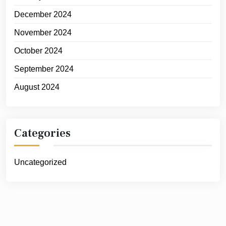
December 2024
November 2024
October 2024
September 2024
August 2024
Categories
Uncategorized