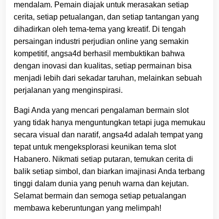
mendalam. Pemain diajak untuk merasakan setiap
cerita, setiap petualangan, dan setiap tantangan yang
dihadirkan oleh tema-tema yang kreatif. Di tengah
persaingan industri perjudian online yang semakin
kompetitif, angsa4d berhasil membuktikan bahwa
dengan inovasi dan kualitas, setiap permainan bisa
menjadi lebih dari sekadar taruhan, melainkan sebuah
perjalanan yang menginspirasi.
Bagi Anda yang mencari pengalaman bermain slot
yang tidak hanya menguntungkan tetapi juga memukau
secara visual dan naratif, angsa4d adalah tempat yang
tepat untuk mengeksplorasi keunikan tema slot
Habanero. Nikmati setiap putaran, temukan cerita di
balik setiap simbol, dan biarkan imajinasi Anda terbang
tinggi dalam dunia yang penuh warna dan kejutan.
Selamat bermain dan semoga setiap petualangan
membawa keberuntungan yang melimpah!