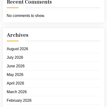
Recent Comments
No comments to show.
Archives
August 2026
July 2026
June 2026
May 2026
April 2026
March 2026
February 2026