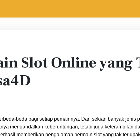
n Slot Online yang 
sa4D
erbeda-beda bagi setiap pemainnya. Dari sekian banyak jenis 
k hanya mengandalkan keberuntungan, tetapi juga keterampilan d
 berhasil memberikan pengalaman bermain slot yang tak terlupa