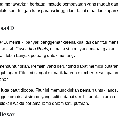
ini juga menawarkan berbagai metode pembayaran yang mudah da
dilakukan dengan transparansi tinggi dan dapat dipantau kapan 
gsa4D
sa4D, memiliki banyak penggemar karena kualitas dan fitur men
an adalah
Cascading Reels
, di mana simbol yang menang akan
kan lebih banyak peluang untuk menang.
enguntungkan. Pemain yang beruntung dapat memicu putaran g
 gulungan. Fitur ini sangat menarik karena memberi kesempatan
ahan.
 juga patut dicoba. Fitur ini memungkinkan pemain untuk langs
gu kombinasi simbol yang sulit didapatkan. Ini adalah cara ce
skan waktu berlama-lama dalam satu putaran.
Besar