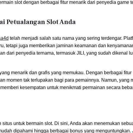
rmain slot dengan berbagai fitur menarik dari penyedia game 
i Petualangan Slot Anda
sa4d
telah menjadi salah satu nama yang sering terdengar. Platf
ru, tetapi juga memberikan jaminan keamanan dan kenyamanan
 dari penyedia ternama, termasuk JILI, yang sudah dikenal lu
yang menarik dan grafis yang memukau. Dengan berbagai fitur
ptakan momen tak terlupakan bagi para pemainnya. Namun, yang
i memberi kesempatan untuk menikmati permainan secara beba
itus untuk bermain slot. Di sini, Anda akan menemukan sebu
udah dipahami hingga berbagai bonus yang menguntungkan. 