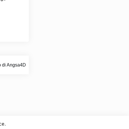
o di Angsa4D
ce.