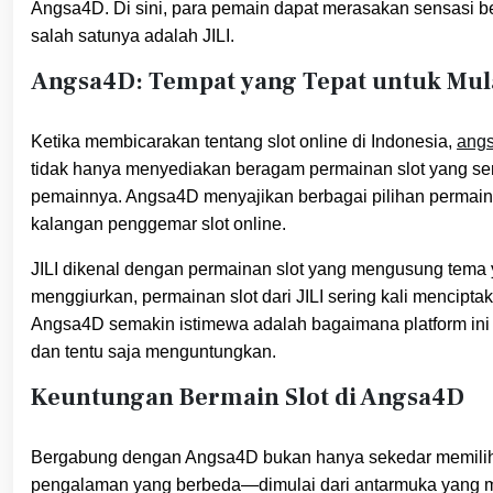
Angsa4D. Di sini, para pemain dapat merasakan sensasi be
salah satunya adalah JILI.
Angsa4D: Tempat yang Tepat untuk Mula
Ketika membicarakan tentang slot online di Indonesia,
ang
tidak hanya menyediakan beragam permainan slot yang se
pemainnya. Angsa4D menyajikan berbagai pilihan permainan
kalangan penggemar slot online.
JILI dikenal dengan permainan slot yang mengusung tema 
menggiurkan, permainan slot dari JILI sering kali menci
Angsa4D semakin istimewa adalah bagaimana platform in
dan tentu saja menguntungkan.
Keuntungan Bermain Slot di Angsa4D
Bergabung dengan Angsa4D bukan hanya sekedar memilih s
pengalaman yang berbeda—dimulai dari antarmuka yang m