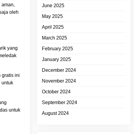
n aman,
June 2025
saja oleh
May 2025
April 2025
March 2025
arik yang
February 2025
 meledak
January 2025
December 2024
ratis ini
November 2024
 untuk
October 2024
September 2024
ung
rdas untuk
August 2024