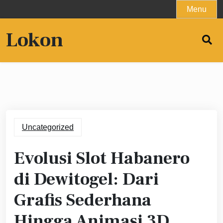
Skip
Menu
to
content
Lokon
Uncategorized
Evolusi Slot Habanero
di Dewitogel: Dari
Grafis Sederhana
Hingga Animasi 3D