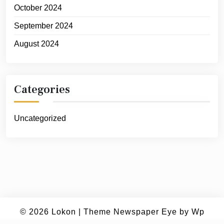
October 2024
September 2024
August 2024
Categories
Uncategorized
© 2026
Lokon
|
Theme Newspaper Eye
by Wp