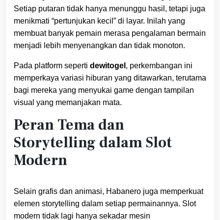
Setiap putaran tidak hanya menunggu hasil, tetapi juga
menikmati “pertunjukan kecil” di layar. Inilah yang
membuat banyak pemain merasa pengalaman bermain
menjadi lebih menyenangkan dan tidak monoton.
Pada platform seperti
dewitogel
, perkembangan ini
memperkaya variasi hiburan yang ditawarkan, terutama
bagi mereka yang menyukai game dengan tampilan
visual yang memanjakan mata.
Peran Tema dan
Storytelling dalam Slot
Modern
Selain grafis dan animasi, Habanero juga memperkuat
elemen storytelling dalam setiap permainannya. Slot
modern tidak lagi hanya sekadar mesin