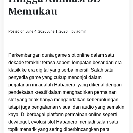
Memukau
Posted on
June 4, 2026
June 1, 2026
by
admin
Perkembangan dunia game slot online dalam satu
dekade terakhir terasa seperti lompatan besar dari era
klasik ke era digital yang serba imersif. Salah satu
penyedia game yang cukup menonjol dalam
perjalanan ini adalah Habanero, yang dikenal dengan
pendekatan kreatif dalam menghadirkan permainan
slot yang tidak hanya mengandalkan keberuntungan,
tetapi juga pengalaman visual dan audio yang semakin
kaya. Di berbagai platform permainan online seperti
dewitogel
, evolusi slot Habanero menjadi salah satu
topik menarik yang sering diperbincangkan para