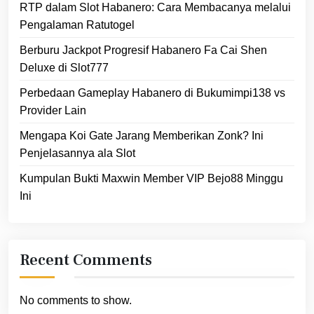
RTP dalam Slot Habanero: Cara Membacanya melalui
Pengalaman Ratutogel
Berburu Jackpot Progresif Habanero Fa Cai Shen
Deluxe di Slot777
Perbedaan Gameplay Habanero di Bukumimpi138 vs
Provider Lain
Mengapa Koi Gate Jarang Memberikan Zonk? Ini
Penjelasannya ala Slot
Kumpulan Bukti Maxwin Member VIP Bejo88 Minggu
Ini
Recent Comments
No comments to show.