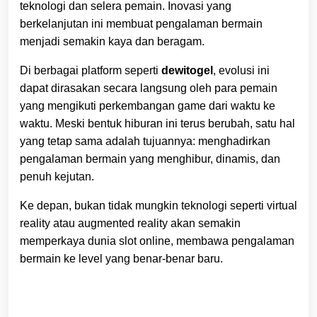
teknologi dan selera pemain. Inovasi yang
berkelanjutan ini membuat pengalaman bermain
menjadi semakin kaya dan beragam.
Di berbagai platform seperti
dewitogel
, evolusi ini
dapat dirasakan secara langsung oleh para pemain
yang mengikuti perkembangan game dari waktu ke
waktu. Meski bentuk hiburan ini terus berubah, satu hal
yang tetap sama adalah tujuannya: menghadirkan
pengalaman bermain yang menghibur, dinamis, dan
penuh kejutan.
Ke depan, bukan tidak mungkin teknologi seperti virtual
reality atau augmented reality akan semakin
memperkaya dunia slot online, membawa pengalaman
bermain ke level yang benar-benar baru.