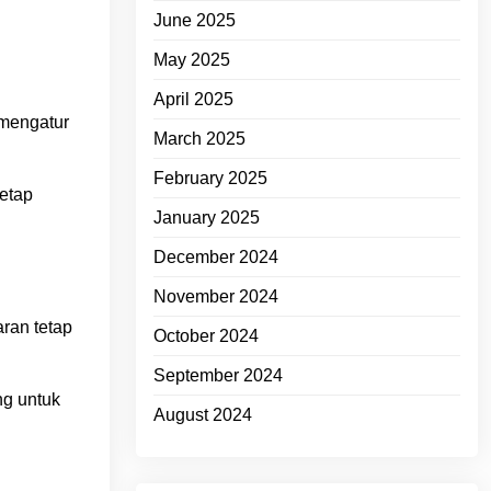
June 2025
May 2025
April 2025
 mengatur
March 2025
February 2025
tetap
January 2025
December 2024
November 2024
ran tetap
October 2024
September 2024
ng untuk
August 2024