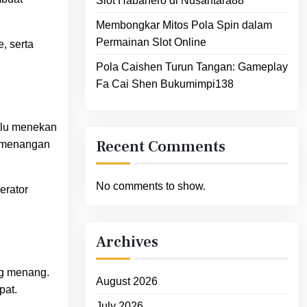
Slot Habanero di Nusantara88
Membongkar Mitos Pola Spin dalam
Permainan Slot Online
, serta
Pola Caishen Turun Tangan: Gameplay
Fa Cai Shen Bukumimpi138
erlu menekan
Recent Comments
kemenangan
No comments to show.
erator
Archives
ng menang.
August 2026
pat.
July 2026