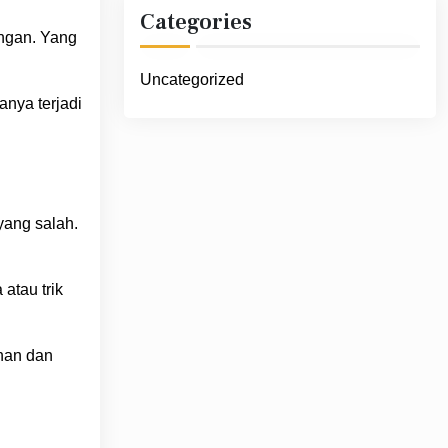
Categories
angan. Yang
Uncategorized
anya terjadi
yang salah.
atau trik
nan dan