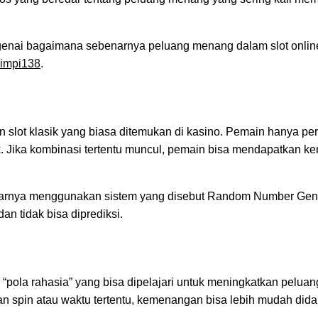
genai bagaimana sebenarnya peluang menang dalam slot online
impi138
.
sin slot klasik yang biasa ditemukan di kasino. Pemain hanya p
cak. Jika kombinasi tertentu muncul, pemain bisa mendapatkan 
enarnya menggunakan sistem yang disebut Random Number Gen
an tidak bisa diprediksi.
a “pola rahasia” yang bisa dipelajari untuk meningkatkan pelua
spin atau waktu tertentu, kemenangan bisa lebih mudah dida