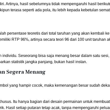
ri. Artinya, hasil sebelumnya tidak mempengaruhi hasil berikut
pun terasa seperti ada pola, itu lebih kepada kebetulan semat
dalah persentase teoretis dari total taruhan yang akan kembali k
iliki RTP 96%, artinya secara teori 96 dari 100 unit taruhan 
ndividu. Seseorang bisa saja menang besar dalam satu sesi,
rkan statistik jangka panjang, bukan hasil instan.
kan Segera Menang
imbol yang hampir cocok, maka kemenangan besar sudah deka
 khusus. Itu hanya bagian dari desain permainan untuk membuat
. Hasil setiap putaran tetap acak, tanpa mempengaruhi pelua